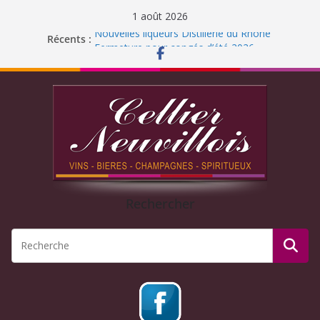
1 août 2026
Nouvelles liqueurs Distillerie du Rhône
Récents :
Fermeture pour congés d’été 2026
Liqueur Jacoulot : nouveau parfum!
C’est l’été ! Soleil
et ROSÉ
Journée Dégustation : Rhums arrangés
Rechercher