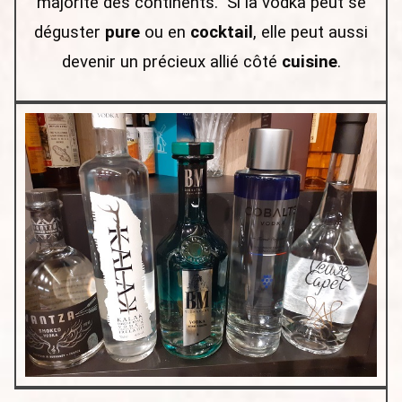
majorité des continents. Si la vodka peut se
déguster
pure
ou en
cocktail
, elle peut aussi
devenir un précieux allié côté
cuisine
.