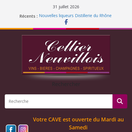
31 juillet 2026
Récents :
Nouvelles liqueurs Distillerie du Rhône
Fermeture pour congés d’été 2026
Liqueur Jacoulot : nouveau parfum!
C’est l’été ! Soleil
et ROSÉ
Journée Dégustation : Rhums arrangés
Rechercher
Votre CAVE est ouverte
du Mardi au
Samedi