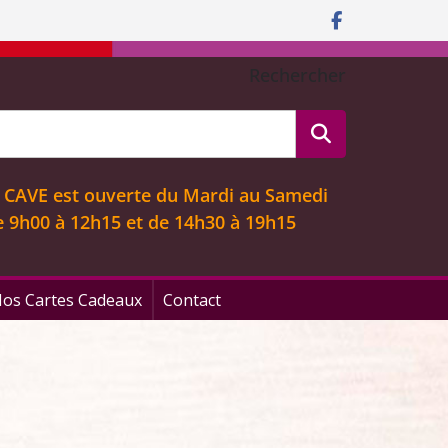
Rechercher
 CAVE est ouverte
du Mardi au Samedi
e 9
h00 à 12h15 et de 14h30 à 19h15
os Cartes Cadeaux
Contact