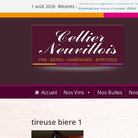
Récents :
Nouvelles liqueurs Distillerie
1 août 2026
Fermeture pour congés d’été
Liqueur Jacoulot : nouveau pa
C’est l’été ! Soleil
et ROSÉ
Journée Dégustation : Rhums
Accueil
Nos Vins
Nos Bulles
Nos
tireuse biere 1