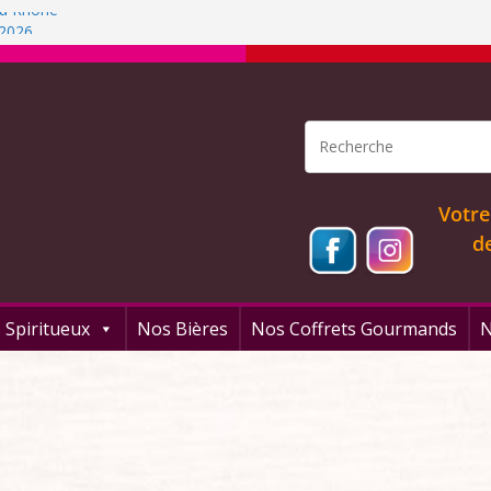
 du Rhône
 2026
rfum!
 arrangés
Votre
d
 Spiritueux
Nos Bières
Nos Coffrets Gourmands
N