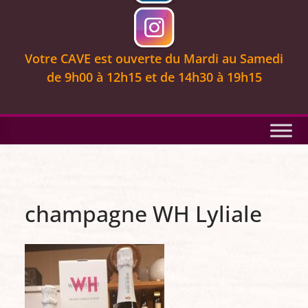
Votre CAVE est ouverte
du Mardi au Samedi
de 9
h00 à 12h15 et de 14h30 à 19h15
champagne WH Lyliale