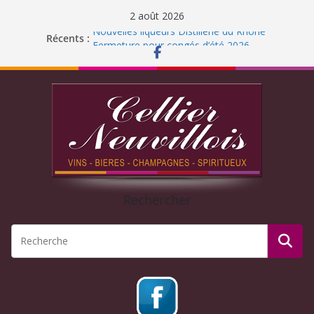
2 août 2026
Nouvelles liqueurs Distillerie du Rhône
Récents :
Fermeture pour congés d’été 2026
Liqueur Jacoulot : nouveau parfum!
C’est l’été ! Soleil
et ROSÉ
Journée Dégustation : Rhums arrangés
Rechercher