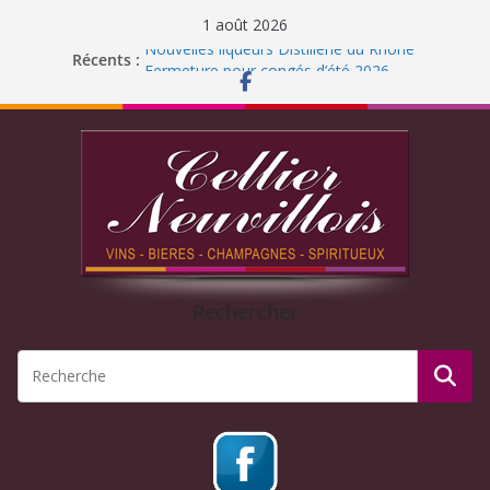
1 août 2026
Nouvelles liqueurs Distillerie du Rhône
Récents :
Fermeture pour congés d’été 2026
Liqueur Jacoulot : nouveau parfum!
C’est l’été ! Soleil
et ROSÉ
Journée Dégustation : Rhums arrangés
Rechercher