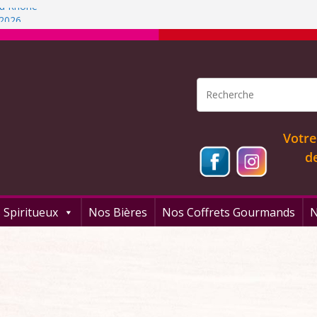
 du Rhône
 2026
rfum!
 arrangés
Votre
d
 Spiritueux
Nos Bières
Nos Coffrets Gourmands
N