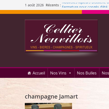
Nouvelles liqueurs Distillerie
Récents :
1 août 2026
Fermeture pour congés d’été
Liqueur Jacoulot : nouveau pa
C’est l’été ! Soleil
et ROSÉ
Journée Dégustation : Rhums
Accueil
Nos Vins
Nos Bulles
Nos
champagne Jamart