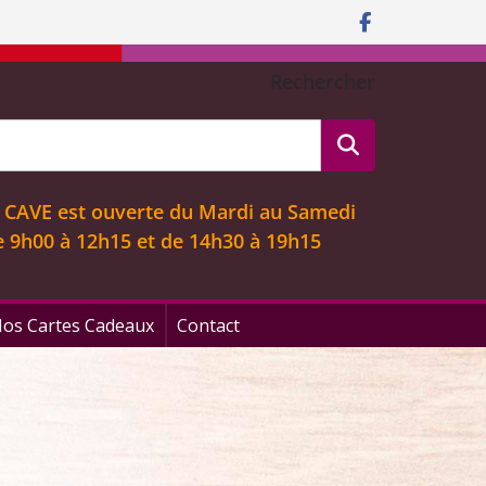
Rechercher
 CAVE est ouverte
du Mardi au Samedi
e 9
h00 à 12h15 et de 14h30 à 19h15
os Cartes Cadeaux
Contact