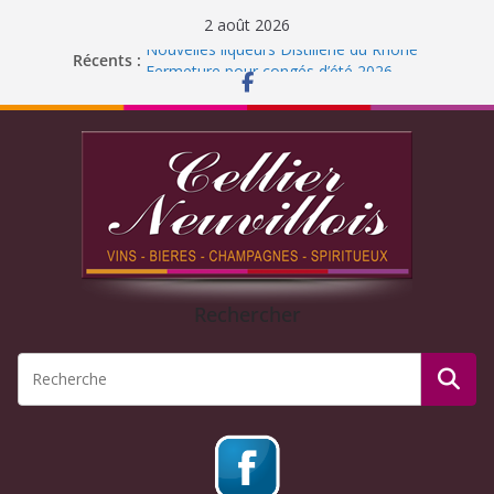
2 août 2026
Nouvelles liqueurs Distillerie du Rhône
Récents :
Fermeture pour congés d’été 2026
Liqueur Jacoulot : nouveau parfum!
C’est l’été ! Soleil
et ROSÉ
Journée Dégustation : Rhums arrangés
Rechercher