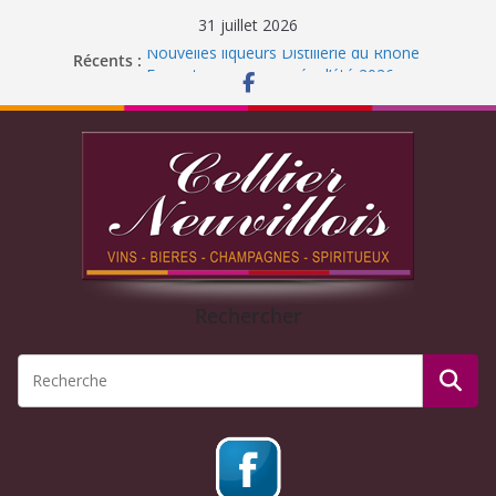
31 juillet 2026
Nouvelles liqueurs Distillerie du Rhône
Récents :
Fermeture pour congés d’été 2026
Liqueur Jacoulot : nouveau parfum!
C’est l’été ! Soleil
et ROSÉ
Journée Dégustation : Rhums arrangés
Rechercher