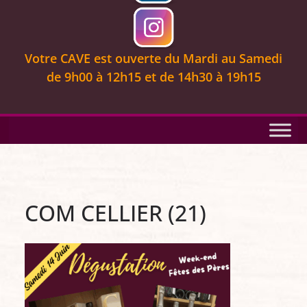
Votre CAVE est ouverte
du Mardi au Samedi
de 9
h00 à 12h15 et de 14h30 à 19h15
COM CELLIER (21)