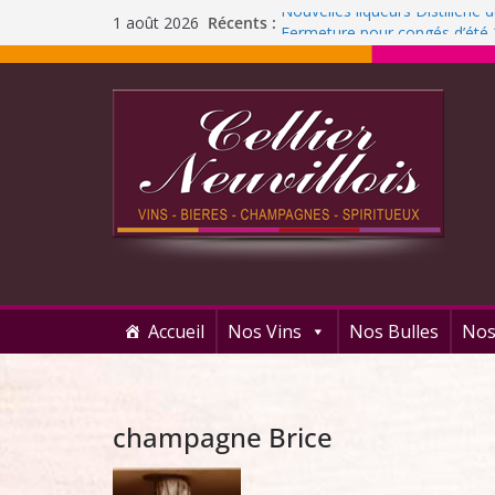
Récents :
Nouvelles liqueurs Distillerie
1 août 2026
Fermeture pour congés d’été
Liqueur Jacoulot : nouveau pa
C’est l’été ! Soleil
et ROSÉ
Journée Dégustation : Rhums
Accueil
Nos Vins
Nos Bulles
Nos
champagne Brice