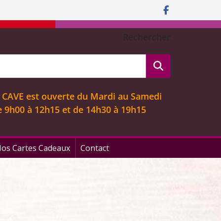
Rechercher
 CAVE est ouverte
du Mardi au Samedi
e 9
h00 à 12h15 et de 14h30 à 19h15
os Cartes Cadeaux
Contact