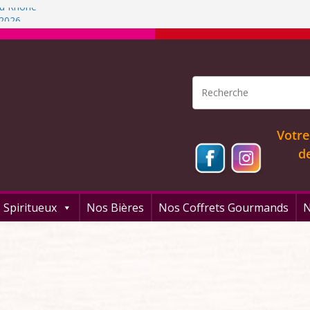
 du Rhône
 2026
rfum!
 arrangés
Votre
d
 Spiritueux
Nos Bières
Nos Coffrets Gourmands
N