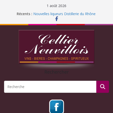
1 août 2026
Récents :
Nouvelles liqueurs Distillerie du Rhône
Fermeture pour congés d’été 2026
Liqueur Jacoulot : nouveau parfum!
C’est l’été ! Soleil
et ROSÉ
Journée Dégustation : Rhums arrangés
Rechercher