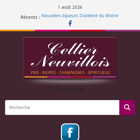
1 août 2026
Nouvelles liqueurs Distillerie du Rhône
Récents :
Fermeture pour congés d’été 2026
Liqueur Jacoulot : nouveau parfum!
C’est l’été ! Soleil
et ROSÉ
Journée Dégustation : Rhums arrangés
Rechercher