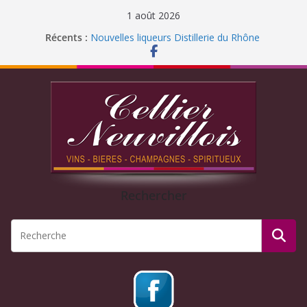
1 août 2026
Récents :
Nouvelles liqueurs Distillerie du Rhône
Fermeture pour congés d’été 2026
Liqueur Jacoulot : nouveau parfum!
C’est l’été ! Soleil
et ROSÉ
Journée Dégustation : Rhums arrangés
Rechercher