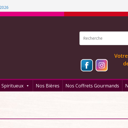
 du Rhône
 2026
rfum!
 arrangés
Votre
d
 Spiritueux
Nos Bières
Nos Coffrets Gourmands
N