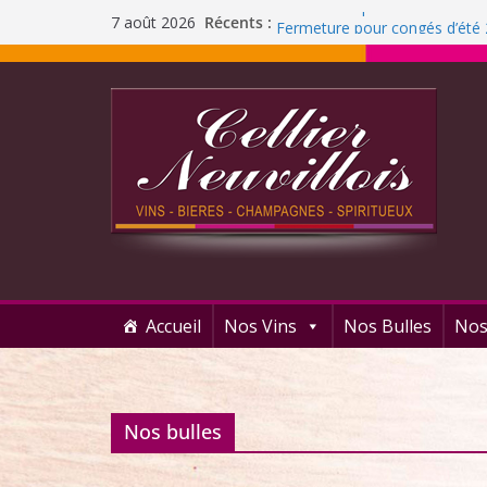
Nouvelles liqueurs Distillerie
Récents :
7 août 2026
Fermeture pour congés d’été
Liqueur Jacoulot : nouveau pa
C’est l’été ! Soleil
et ROSÉ
Journée Dégustation : Rhums
Accueil
Nos Vins
Nos Bulles
Nos
Nos bulles