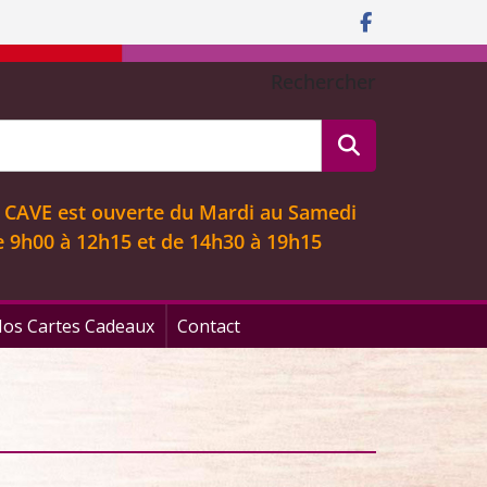
Rechercher
 CAVE est ouverte
du Mardi au Samedi
e 9
h00 à 12h15 et de 14h30 à 19h15
os Cartes Cadeaux
Contact