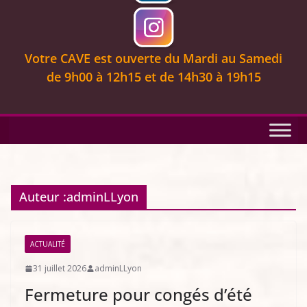
Votre CAVE est ouverte
du Mardi au Samedi
de 9
h00 à 12h15 et de 14h30 à 19h15
Auteur :
adminLLyon
ACTUALITÉ
31 juillet 2026
adminLLyon
Fermeture pour congés d’été