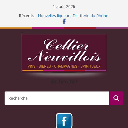
1 août 2026
Récents :
Nouvelles liqueurs Distillerie du Rhône
Fermeture pour congés d’été 2026
Liqueur Jacoulot : nouveau parfum!
C’est l’été ! Soleil
et ROSÉ
Journée Dégustation : Rhums arrangés
Rechercher