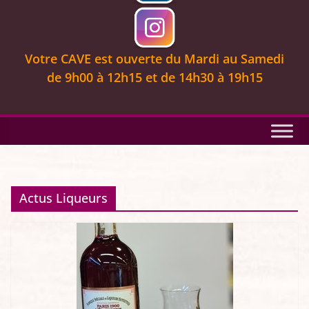
Votre CAVE est ouverte
du Mardi au Samedi
de 9
h00 à 12h15 et de 14h30 à 19h15
Actus Liqueurs