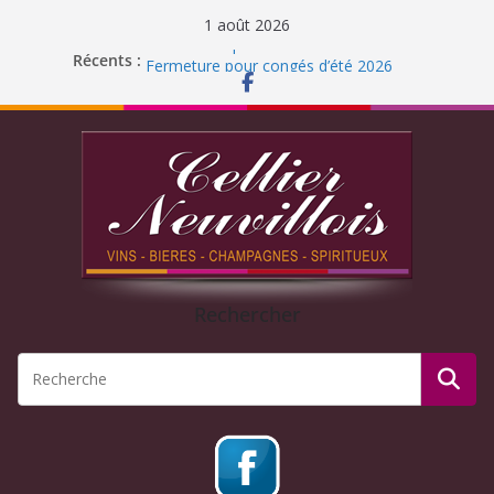
1 août 2026
Nouvelles liqueurs Distillerie du Rhône
Récents :
Fermeture pour congés d’été 2026
Liqueur Jacoulot : nouveau parfum!
C’est l’été ! Soleil
et ROSÉ
Journée Dégustation : Rhums arrangés
Rechercher