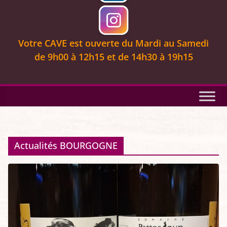
Votre CAVE est ouverte
du Mardi au Samedi
de 9
h00 à 12h15 et de 14h30 à 19h15
Actualités BOURGOGNE