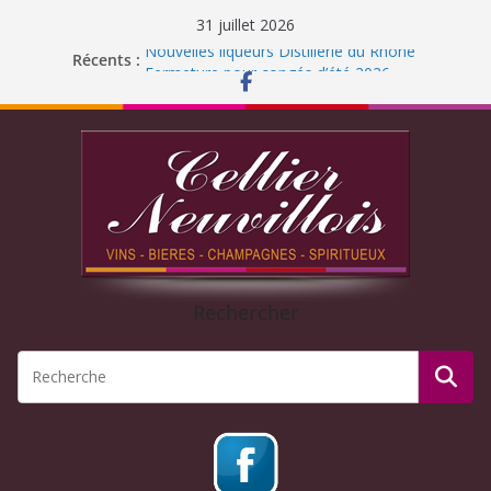
31 juillet 2026
Nouvelles liqueurs Distillerie du Rhône
Récents :
Fermeture pour congés d’été 2026
Liqueur Jacoulot : nouveau parfum!
C’est l’été ! Soleil
et ROSÉ
Journée Dégustation : Rhums arrangés
Rechercher