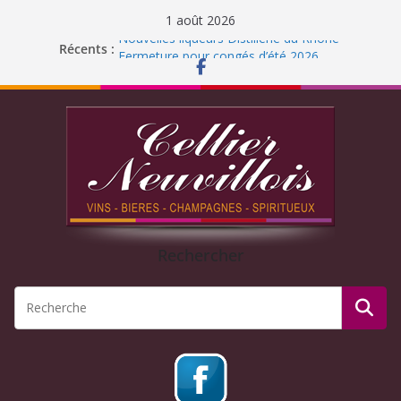
1 août 2026
Nouvelles liqueurs Distillerie du Rhône
Récents :
Fermeture pour congés d’été 2026
Liqueur Jacoulot : nouveau parfum!
C’est l’été ! Soleil
et ROSÉ
Journée Dégustation : Rhums arrangés
Rechercher